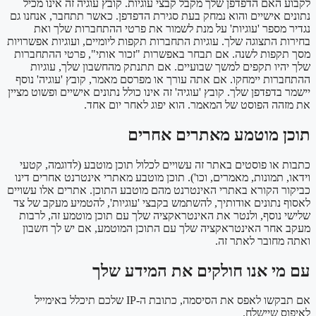
לקבוע האם הדפדפן שלך מקבל קבצי עוגיות. קובץ עוגיה זה אינו מכיל
נתונים אישיים והוא נמחק בעת סגירת הדפדפן.
כאשר תתחבר, אנחנו גם
נגדיר מספר 'עוגיות' על מנת לשמור את פרטי ההתחברות שלך ואת
בחירות התצוגה שלך. עוגיות התחברות תקפות ליומיים, ועוגיות אפשרויות
מסך תקפות לשנה. אם תבחר באפשרות "זכור אותי", פרטי ההתחברות
שלך יהיו תקפים למשך שבועיים. אם תתנתק מהחשבון שלך, עוגיות
ההתחברות יימחקו.
אם אתה עורך או מפרסם מאמר, קובץ 'עוגיה' נוסף
יישמר בדפדפן שלך. קובץ 'עוגיה' זה אינו כולל נתונים אישיים ופשוט מציין
את מזהה הפוסט של המאמר. הוא יפוג לאחר יום אחד.
תוכן מוטמע מאתרים אחרים
כתבות או פוסטים באתר זה עשויים לכלול תוכן מוטבע (לדוגמה, קטעי
וידאו, תמונות, מאמרים, וכו'). תוכן מוטבע מאתרי אינטרנט אחרים דינו
כביקור הקורא באתרי האינטרנט מהם מוטבע התוכן.
אתרים אלו עשויים
לאסוף נתונים אודותיך, להשתמש בקבצי 'עוגיות', להטמיע מעקב של צד
שלישי נוסף, ולנטר את האינטראקציה שלך עם תוכן מוטמע זה, לרבות
מעקב אחר האינטראקציה שלך עם התוכן המוטמע, אם יש לך חשבון
ואתה מחובר לאתר זה.
עם מי אנו חולקים את המידע שלך
אם תבקשו לאפס את הסיסמה, כתובת ה-IP שלכם תיכלל באימייל
לאיפוס שיישלח.