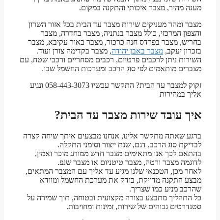
מענה מהיר, מצבר איכותי והתקנה במקום.
מצבר ומהר מעניקים שירות מצבר עד הבית בכל אזור השרון
והצפון המרכזי, כולל מצבר בנתניה, מצבר בחדרה, מצבר
בחריש, מצבר בפרדס חנה כרכור, מצבר באור עקיבא, מצבר
בזכרון יעקב,
מצבר באבן יהודה
, מצבר בקדימה צורן ועוד.
השירות ניתן לרכבים פרטיים, רכבים מסחריים ורכבי שטח, עם
מצברים מותאמים לפי סוג הרכב ומערכות החשמל שבו.
זקוק למצבר עד הבית? התקשר עכשיו 058-443-3073 ונגיע
אליך במהירות
איך עובד שירות מצבר עד הבית?
ברגע שאתה מתקשר אלינו, אנחנו מבצעים איתך שיחה קצרה
לבדיקת סוג הרכב, דגם, שנת ייצור וסימני התקלה.
בהתאם לכך אנו מתאימים מצבר חדש ממותג מוכר ואמין,
לדוגמה מצבר ורטה, מצבר טיטניום או מצבר שנפ.
לאחר מכן, הטכנאי שלנו מגיע עד אליך עם המצבר המתאים,
מבצע התקנה מדויקת, בודק את מערכת החשמל ומוודא
שהרכב מניע כמו שצריך.
כל התהליך מתבצע בצורה מקצועית ובטוחה, תוך שמירה על
סטנדרטים גבוהים של שירות, זמינות ומחויבות.